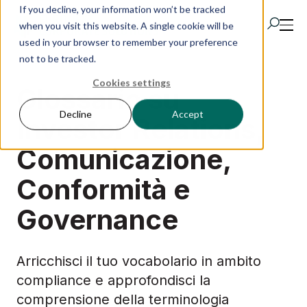
If you decline, your information won’t be tracked
when you visit this website. A single cookie will be
used in your browser to remember your preference
not to be tracked.
Cookies settings
Prodotti
Glossario su
Decline
Accept
Investor Relations,
IR Portal
Comunicazione,
Le Nostre Soluzioni
Conformità e
Governance
Risorse
Storie di successo
Arricchisci il tuo vocabolario in ambito
compliance e approfondisci la
comprensione della terminologia