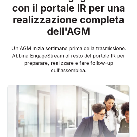
PIANIFICA UNA DEMO
con il portale IR per una
realizzazione completa
dell'AGM
Chi siamo
Un'AGM inizia settimane prima della trasmissione.
Partnership
Abbina EngageStream al resto del portale IR per
preparare, realizzare e fare follow-up
sull'assemblea.
Contatti
Accedi