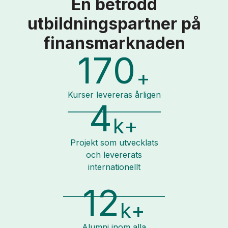
En betrodd
utbildningspartner på
finansmarknaden
170
+
Kurser levereras årligen
4
k+
Projekt som utvecklats
och levererats
internationellt
12
k+
Alumni inom alla