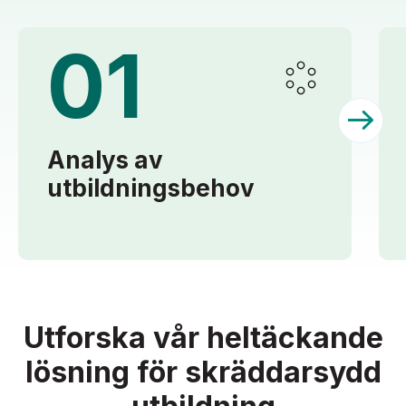
01
Compliance Certification
Capital
Markets
ESG Coaching
Analys av
utbildningsbehov
skräddarsydda
Academys
Utforska vår heltäckande
lösning för skräddarsydd
Academy
Alumni
Community