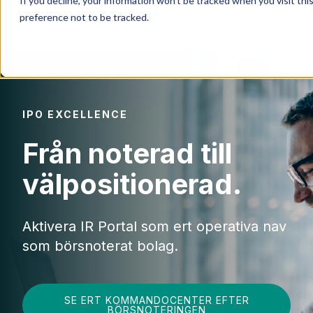
If you decline, your information won’t be tracked when you visit th
preference not to be tracked.
Produkter
IPO EXCELLENCE
IR Portal
Från noterad till
Lösningar
välpositionerad.
Resurser
Aktivera IR Portal som ert operativa nav
som börsnoterat bolag.
Partnercase
SE ERT KOMMANDOCENTER EFTER
BÖRSNOTERINGEN