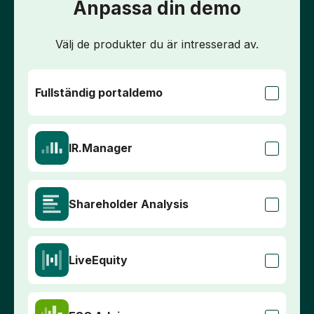
Anpassa din demo
Välj de produkter du är intresserad av.
Förnamn
*
Fullständig portaldemo
Efternamn
*
IR.Manager
Jobbmejl
*
Shareholder Analysis
Telefonnummer
*
LiveEquity
Företag
*