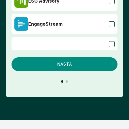
ESG Advisory
Land
*
EngageStream
Jag samtycker till att Euronext-koncernen
kontaktar mig på den e-postadress jag angett
i marknadsföringssyfte. Genom att skicka in
detta formulär ger du Euronext-koncernen
tillstånd att skicka information om Euronext till
NÄSTA
denna e-postadress.
Integritetspolicy.