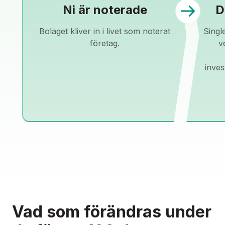
Ni är noterade
D
BOKA EN DEMO
Bolaget kliver in i livet som noterat
Singl
företag.
v
inves
Om oss
Partnerskap
Kontakt
Logga in
Vad som förändras under