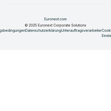
Euronext.com
© 2025 Euronext Corporate Solutions
gsbedingungen
Datenschutzerklärung
Unterauftragsverarbeiter
Cook
Einst