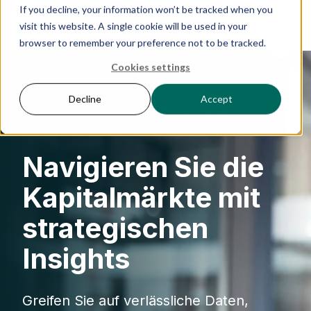
If you decline, your information won’t be tracked when you
visit this website. A single cookie will be used in your
browser to remember your preference not to be tracked.
Cookies settings
Produkte
Decline
Accept
FÜR CFOS, INVESTOR-RELATIONS-
IR Portal
VERANTWORTLICHE UND CEOS
Navigieren Sie die
Lösungen
Kapitalmärkte mit
Ressourcen
strategischen
Insights
Erfolgsgeschichten
Greifen Sie auf verlässliche Daten,