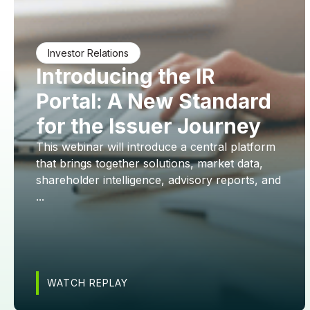
Investor Relations
Introducing the IR
Portal: A New Standard
for the Issuer Journey
This webinar will introduce a central platform
that brings together solutions, market data,
shareholder intelligence, advisory reports, and
...
WATCH REPLAY