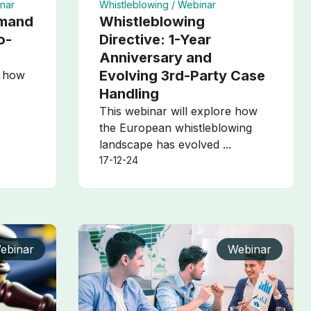
nar
Whistleblowing /
Webinar
emand
Whistleblowing
o-
Directive: 1-Year
Anniversary and
Evolving 3rd-Party Case
w how
Handling
This webinar will explore how
the European whistleblowing
landscape has evolved ...
17-12-24
ebinar
Webinar