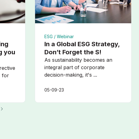
ESG /
Webinar
ing
In a Global ESG Strategy,
g you
Don’t Forget the S!
As sustainability becomes an
integral part of corporate
rective
decision-making, it's ...
s for
05-09-23