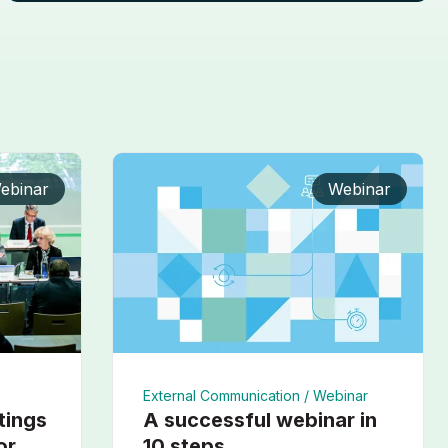
ebinar
Webinar
External Communication /
Webinar
tings
A successful webinar in
or
10 steps