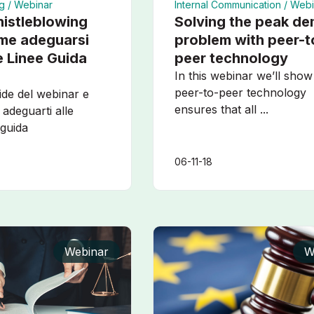
g /
Webinar
Internal Communication /
Webi
histleblowing
Solving the peak d
me adeguarsi
problem with peer-t
me Linee Guida
peer technology
In this webinar we’ll sho
peer-to-peer technology
lide del webinar e
ensures that all ...
 adeguarti alle
 guida
06-11-18
Webinar
W