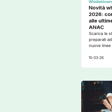
Whistleblowin
Novità w
2026: co
alle ulti
ANAC
Scarica le s
preparati ad
nuove linee
10-03-26