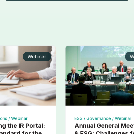
Webinar
W
ions /
Webinar
ESG /
Governance /
Webinar
ng the IR Portal:
Annual General Mee
andard for the
& ESG: Challenges f