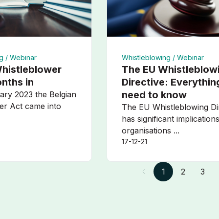
g /
Webinar
Whistleblowing /
Webinar
Whistleblower
The EU Whistleblow
nths in
Directive: Everythin
need to know
ary 2023 the Belgian
er Act came into
The EU Whistleblowing Di
has significant implication
organisations ...
17-12-21
1
2
3