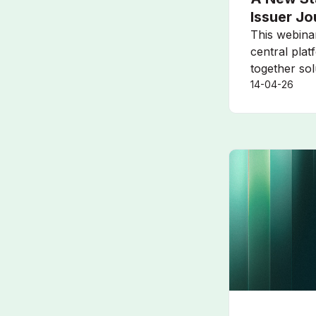
Issuer J
This webinar
central plat
together solu
14-04-26