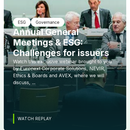
ESG
Governance
Annual General
Meetings & ESG:
Challenges for issuers
Watch this exclusive webinar brought to you
by Euronext Corporate Solutions, NEVIR,
Ethics & Boards and AVEX, where we will
discuss, ...
WATCH REPLAY