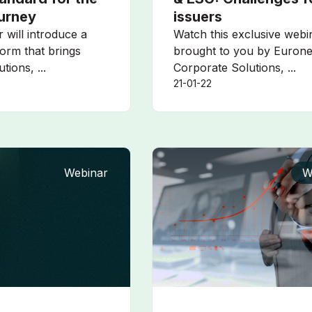
ourney
issuers
 will introduce a
Watch this exclusive webi
form that brings
brought to you by Eurone
tions, ...
Corporate Solutions, ...
21-01-22
Webinar
W