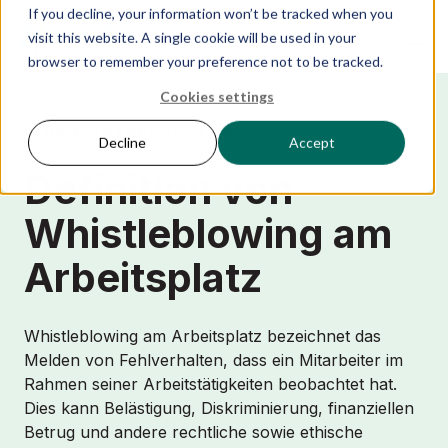
If you decline, your information won’t be tracked when you
visit this website. A single cookie will be used in your
browser to remember your preference not to be tracked.
Cookies settings
Produkte
HINWEISGEBERSYSTEM
Decline
Accept
Definition von
IR Portal
Whistleblowing am
Lösungen
Arbeitsplatz
Ressourcen
Whistleblowing am Arbeitsplatz bezeichnet das
Melden von Fehlverhalten, dass ein Mitarbeiter im
Erfolgsgeschichten
Rahmen seiner Arbeitstätigkeiten beobachtet hat.
Dies kann Belästigung, Diskriminierung, finanziellen
Betrug und andere rechtliche sowie ethische