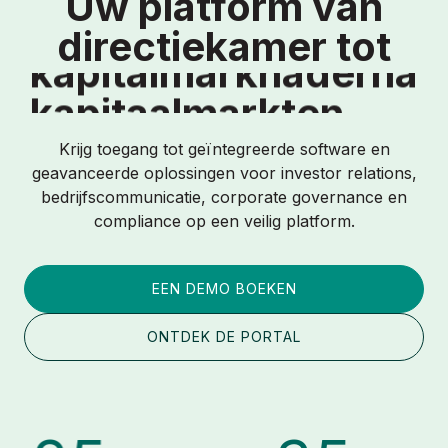
Uw platform van
directiekamer tot
kapitaalmarkten
kapitalmarknaderna
kapitaalmarkten
Krijg toegang tot geïntegreerde software en
kapitalmarknaderna
geavanceerde oplossingen voor investor relations,
kapitaalmarkten
bedrijfscommunicatie, corporate governance en
compliance op een veilig platform.
kapitalmarknaderna
kapitaalmarkten
EEN DEMO BOEKEN
kapitalmarknaderna
ONTDEK DE PORTAL