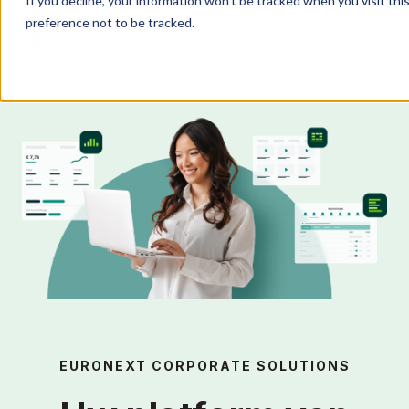
If you decline, your information won’t be tracked when you visit th
preference not to be tracked.
Producten
IR Portal
Oplossingen
Kenniscentrum
Succesverhalen
EURONEXT CORPORATE SOLUTIONS