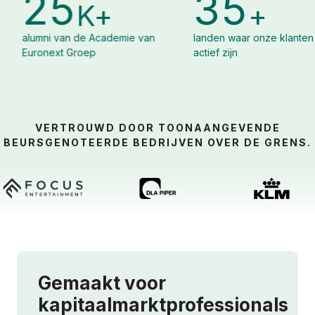
35
8
+
+
K
ademie van
landen waar onze klanten
organisatie
actief zijn
Euronext Co
VERTROUWD DOOR TOONAANGEVENDE
BEURSGENOTEERDE BEDRIJVEN OVER DE GRENS.
Gemaakt voor
kapitaalmarktprofessionals