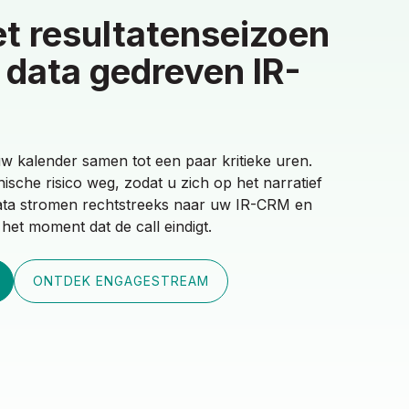
et
t resultatenseizoen
set voor uw
moment dat uw
 data gedreven IR-
e verder reikt dan de
ing geeft
 hoe de markt uw cijfers leest. Een webcast
uw kalender samen tot een paar kritieke uren.
is een asset voor uw reputatie. EngageStream
eund door toegewijde engineers en live dekking
sche risico weg, zodat u zich op het narratief
anding en de post-event assets om die kwaliteit
dio, geeft uw boodschap het gewicht dat ze
edata stromen rechtstreeks naar uw IR-CRM en
: van de live uitzending tot de on-demand replay
n technische haperingen die de resultaten zelf
 het moment dat de call eindigt.
eholders wordt verspreid.
ONTDEK ENGAGESTREAM
ONTDEK ENGAGESTREAM
ONTDEK ENGAGESTREAM