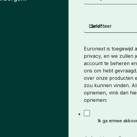
Land
*
Euronext is toegewijd
privacy, en we zullen j
account te beheren en
ons om hebt gevraagd. V
over onze producten en
zou kunnen vinden. Als je ermee instemt dat wij contact met je
opnemen, vink dan hier
opnemen:
Ik ga ermee akkoor