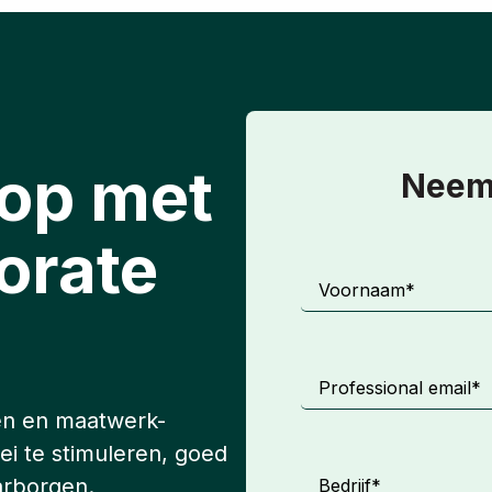
op met
Neem 
orate
Voornaam
*
Professional email
*
en en maatwerk-
ei te stimuleren, goed
arborgen.
Bedrijf
*