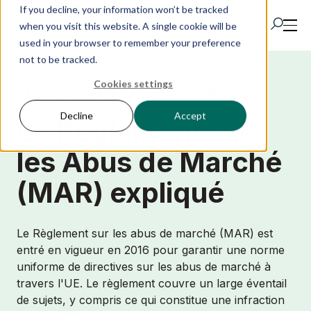
If you decline, your information won’t be tracked
when you visit this website. A single cookie will be
used in your browser to remember your preference
not to be tracked.
Cookies settings
Produits
RÈGLEMENT SUR LES ABUS DE MARCHÉ
Decline
Accept
Le Règlement sur
IR Portal
les Abus de Marché
IA
(MAR) expliqué
Solutions
Le Règlement sur les abus de marché (MAR) est
entré en vigueur en 2016 pour garantir une norme
Ressources
uniforme de directives sur les abus de marché à
travers l'UE. Le règlement couvre un large éventail
de sujets, y compris ce qui constitue une infraction